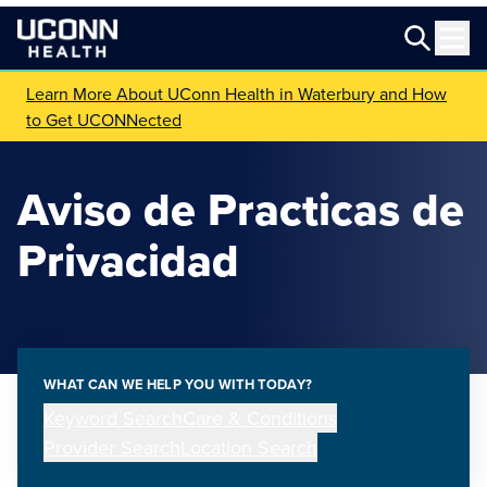
Learn More About UConn Health in Waterbury and How
to Get UCONNected
Aviso de Practicas de
Privacidad
WHAT CAN WE HELP YOU WITH TODAY?
Keyword Search
Care & Conditions
Provider Search
Location Search